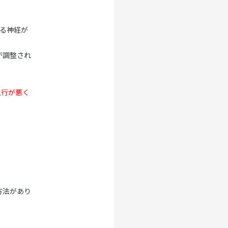
る神経が
が調整され
血行が悪く
方法があり