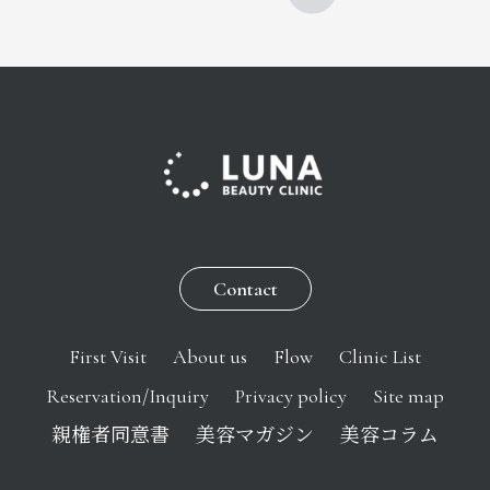
Contact
First Visit
About us
Flow
Clinic List
Reservation/Inquiry
Privacy policy
Site map
親権者同意書
美容マガジン
美容コラム