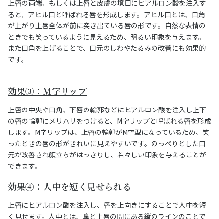
上唇の両端、もしくは上唇と皮膚の境目にヒアルロン酸を注入す
ると、アヒル口と呼ばれる唇を形成します。アヒル口とは、口角
が上がり上唇全体が前に突き出ている唇の形です。自然な表情の
ときでも笑っているように見えるため、明るい印象を与えます。
また口角を上げることで、口元のしわやたるみの改善にも効果的
です。
効果③：M字リップ
上唇の中央や口角、下唇の輪郭などにヒアルロン酸を注入し上下
の唇の輪郭にメリハリをつけると、M字リップと呼ばれる唇を形成
します。M字リップは、上唇の輪郭がM字型になっているため、笑
ったときの唇の形がきれいに見えやすいです。のっぺりとした口
元が改善され顔立ちがはっきりし、若々しい印象を与えることが
できます。
効果④：人中を短く見せられる
上唇にヒアルロン酸を注入し、唇を上向きにすることで人中を短
く見せます。人中とは、鼻と上唇の間にある縦のラインのことで