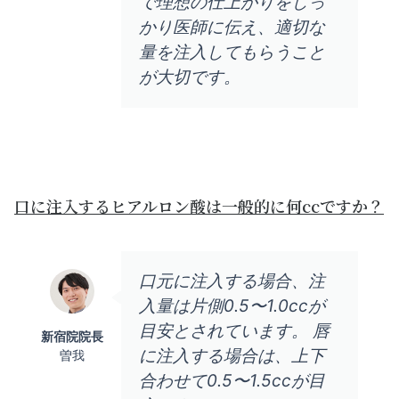
で理想の仕上がりをしっ
かり医師に伝え、適切な
量を注入してもらうこと
が大切です。
口に注入するヒアルロン酸は一般的に何ccですか？
口元に注入する場合、注
入量は片側0.5〜1.0ccが
目安とされています。 唇
新宿院院長
に注入する場合は、上下
曽我
合わせて0.5〜1.5ccが目