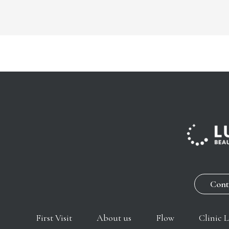
Cont
First Visit
About us
Flow
Clinic L