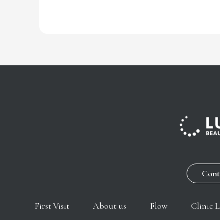
Cont
First Visit
About us
Flow
Clinic L