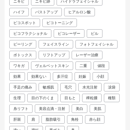
ニキビ
ニキビ跡
ハイドラフェイシャル
ハイフ
バストアップ
ヒアルロン酸
ピコスポット
ピコトーニング
ピコフラクショナル
ピコレーザー
ピル
ピーリング
フェイスライン
フォトフェイシャル
ボトックス
リフトアップ
レーザー治療
ワキガ
ヴェルベットスキン
二重
値段
効果
効果ない
多汗症
妊娠
小顔
手足の痛み
敏感肌
毛穴
水光注射
涙袋
生理
目の下のくま
目もと
稗粒腫
種類
糸リフト
美容点滴・注射
美白
美肌
肝斑
肩
脂肪吸引
角栓
赤ら顔