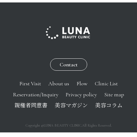
Contact
First Visit
About us
Flow
Clinic List
Reservation/Inquiry
Privacy policy
Site map
親権者同意書
美容マガジン
美容コラム
Copyright ©LUNA BEAUTY CLINIC.All Rights Reserved.