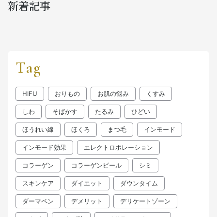
新着記事
Tag
HIFU
おりもの
お肌の悩み
くすみ
しわ
そばかす
たるみ
ひどい
ほうれい線
ほくろ
まつ毛
インモード
インモード効果
エレクトロポレーション
コラーゲン
コラーゲンピール
シミ
スキンケア
ダイエット
ダウンタイム
ダーマペン
デメリット
デリケートゾーン