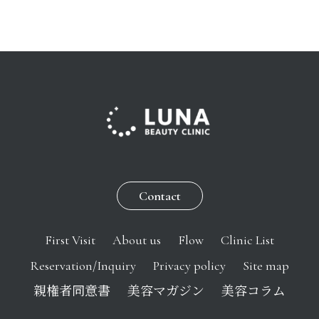
Contact
First Visit
About us
Flow
Clinic List
Reservation/Inquiry
Privacy policy
Site map
親権者同意書
美容マガジン
美容コラム