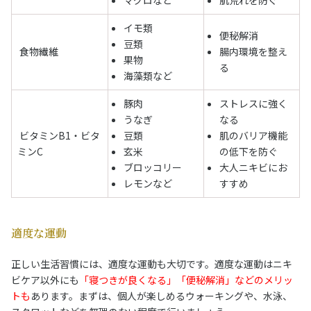
イモ類
便秘解消
豆類
食物繊維
腸内環境を整え
果物
る
海藻類など
豚肉
ストレスに強く
うなぎ
なる
ビタミンB1・ビタ
豆類
肌のバリア機能
ミンC
玄米
の低下を防ぐ
ブロッコリー
大人ニキビにお
レモンなど
すすめ
適度な運動
正しい生活習慣には、適度な運動も大切です。適度な運動はニキ
ビケア以外にも
「寝つきが良くなる」「便秘解消」などのメリッ
トも
あります。まずは、個人が楽しめるウォーキングや、水泳、