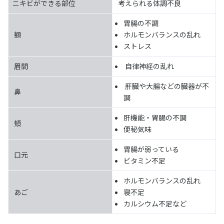
ニキビができる部位
考えられる体調不良
胃腸の不調
額
ホルモンバランスの乱れ
ストレス
眉間
自律神経の乱れ
肝臓や大腸などの臓器が不
鼻
調
肝機能・胃腸の不調
頬
便秘気味
胃腸が弱っている
口元
ビタミン不足
ホルモンバランスの乱れ
あご
寝不足
カルシウム不足など