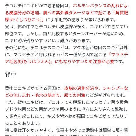
デコルテにニキビができる原因は、
ホルモンバランスの乱れによ
る皮脂分泌の増加、肌への紫外線ダメージなどで起こる「角質肥
厚(かくしつひこう)」
による毛穴の詰まりが挙げられます。
実は、体の中でもデコルテは皮脂腺が多く、ニキビができやすい
部位です。しかし、顔と比較するとターンオーバーが遅いため、
ニキビ跡が残りやすいという難点があります。
その他にも、デコルテのニキビは、アクネ菌が原因のニキビ以外
に、マラセチアと呼ばれるカビの一種が原因で起こる
「マラセチ
ア毛包災(もうほうえん)」にもなりやすいため注意が必要
です。
背中
背中にニキビができる原因は、
皮脂の過剰分泌や、シャンプーな
どの流し忘れ・毛穴の詰まり、服での刺激
などが挙げられます。
また、背中ニキビは、デコルテでも解説したマラセチア菌や黄色
ブドウ球菌などの菌がアクネ菌のように毛穴に入り込んで繁殖し
て炎症を起こしたり、キズや紫外線が原因でニキビができたりす
ることもあります。
特に夏は汗をかきやすく、仕事中や外での活動中は簡単に服を着