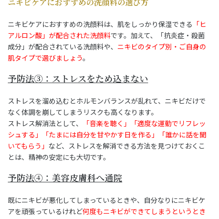
ニキビケアにおすすめの洗顔料の選び方
ニキビケアにおすすめの洗顔料は、肌をしっかり保湿できる
「ヒ
アルロン酸」が配合された洗顔料
です。加えて、「抗炎症・殺菌
成分」が配合されている洗顔料や、
ニキビのタイプ別・ご自身の
肌タイプで選びましょう
。
予防法③：ストレスをため込まない
ストレスを溜め込むとホルモンバランスが乱れて、ニキビだけで
なく体調を崩してしまうリスクも高くなります。
ストレス解消法として、
「音楽を聴く」「適度な運動でリフレッ
シュする」「たまには自分を甘やかす日を作る」「誰かに話を聞
いてもらう」
など、ストレスを解消できる方法を見つけておくこ
とは、精神の安定にも大切です。
予防法④：美容皮膚科へ通院
既にニキビが悪化してしまっているときや、自分なりにニキビケ
アを頑張っているけれど
何度もニキビができてしまうというとき