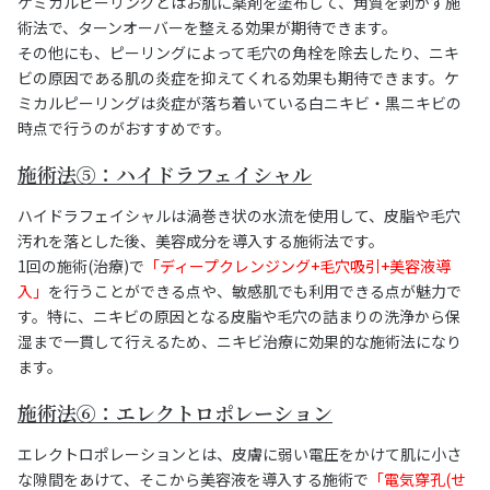
ケミカルピーリングとはお肌に薬剤を塗布して、角質を剥がす施
術法で、ターンオーバーを整える効果が期待できます。
その他にも、ピーリングによって毛穴の角栓を除去したり、ニキ
ビの原因である肌の炎症を抑えてくれる効果も期待できます。ケ
ミカルピーリングは炎症が落ち着いている白ニキビ・黒ニキビの
時点で行うのがおすすめです。
施術法⑤：ハイドラフェイシャル
ハイドラフェイシャルは渦巻き状の水流を使用して、皮脂や毛穴
汚れを落とした後、美容成分を導入する施術法です。
1回の施術(治療)で
「ディープクレンジング+毛穴吸引+美容液導
入」
を行うことができる点や、敏感肌でも利用できる点が魅力で
す。特に、ニキビの原因となる皮脂や毛穴の詰まりの洗浄から保
湿まで一貫して行えるため、ニキビ治療に効果的な施術法になり
ます。
施術法⑥：エレクトロポレーション
エレクトロポレーションとは、皮膚に弱い電圧をかけて肌に小さ
な隙間をあけて、そこから美容液を導入する施術で
「電気穿孔(せ