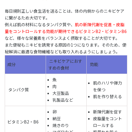
毎日規則正しい食生活を送ることは、体の内側からのニキビケア
に繋がるため大切です。
例えば肌の材料になるタンパク質や、
肌の新陳代謝を促進・皮脂
量をコントロールする効能が期待できるビタミンB2・ビタミンB6
など、様々な栄養素をバランスよく摂取することが大切です。
また便秘もニキビを誘発する原因の1つになります。そのため、便
秘解消に最適な食物繊維なども取り入れるようにしましょう。
ニキビケアにおす
成分
効能
すめの食材
魚
肌のハリや弾力
肉
タンパク質
を保つ
大豆製品
肌を作り替える
乳製品など
卵
新陳代謝を促す
納豆
皮脂量をコント
ビタミンB2・B6
焼きのり
ロールする
マグロなど
肌荒れを防ぐ