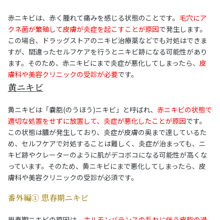
赤ニキビは、赤く腫れて痛みを感じる状態のことです。
毛穴にア
クネ菌が繁殖して皮膚が炎症を起こすことが原因
で発生します。
この場合、ドラッグストアのニキビ治療薬などでも対処はできま
すが、間違ったセルフケアを行うとニキビ跡になる可能性があり
ます。そのため、赤ニキビにまで炎症が悪化してしまったら、
皮
膚科や美容クリニックの受診が必要
です。
黄ニキビ
黄ニキビは「嚢胞(のうほう)ニキビ」と呼ばれ、
赤ニキビの状態で
適切な処置をせずに放置して、炎症が悪化したことが原因
です。
この状態は膿が発生しており、炎症が皮膚の奥まで達しているた
め、セルフケアで対処することは難しく、炎症が治まっても、ニ
キビ跡やクレーターのように肌がデコボコになる可能性が高くな
っています。そのため、黄ニキビにまで悪化してしまったら、皮
膚科や美容クリニックの受診が必須です。
番外編① 思春期ニキビ
思春期ニキビの原因は、
ホルモンバランスの乱れに伴う皮脂の過