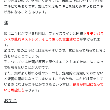
ができないので、せっかく治っても、再度ぶり返しやすい厄介な
ニキビでもあります。加えて何度もニキビを繰り返すうちにニキ
ビ跡になることもあります。
頬
頬にニキビができる原因は、フェイスラインと同様
ホルモンバラ
ンスの乱れやストレス、そして偏った食生活など
が挙げられま
す。
加えて、頬のニキビは目立ちやすいので、気になって触ってしまう
方もいることでしょう。
手についている雑菌が原因で悪化することもあるため、気になっ
ても触らないことが大切です。
また、頬がよく触れる枕やシーツも、定期的に洗濯しておかない
と雑菌の温床になってしまいます。そのため、ニキビ対策をして
いるのになぜかニキビができるという方は、
寝具が原因になって
いる可能性も
あります。
おでこ