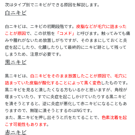
次はタイプ別でニキビができる原因を解説します。
白ニキビ
白ニキビは、ニキビの初期段階です。
皮脂などが毛穴に詰まった
ことが原因
で、この状態を
「コメド」
と呼びます。触ってみても痛
みや腫れがないため放置しがちですが、そのままにしておくと炎
症を起こしたり、化膿したりして最終的にニキビ跡として残って
しまうため、注意が必要です。
黒ニキビ
黒ニキビは、
白ニキビをそのまま放置したことが原因で、毛穴に
詰まっていた皮脂が酸化することによって黒く変色
したものです。
黒ニキビを見ると潰したくなる方もいるかと思いますが、角栓が
埋まっていたり、すでに炎症を起こしかけていたりする黒ニキビ
を潰そうとすると、逆に炎症が悪化して赤ニキビになることもあ
りますので、無理に潰そうとするのはNGです。
また、黒ニキビを押し出そうと爪をたてることで、
色素沈着を起
こす可能性もあります
。
赤ニキビ