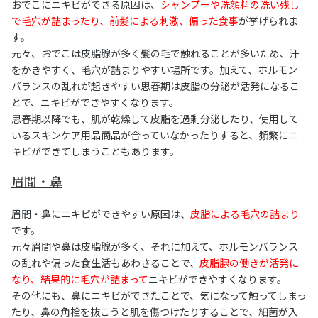
おでこにニキビができる原因は、
シャンプーや洗顔料の洗い残し
で毛穴が詰まったり、前髪による刺激、偏った食事
が挙げられま
す。
元々、おでこは皮脂腺が多く髪の毛で触れることが多いため、汗
をかきやすく、毛穴が詰まりやすい場所です。加えて、ホルモン
バランスの乱れが起きやすい思春期は皮脂の分泌が活発になるこ
とで、ニキビができやすくなります。
思春期以降でも、肌が乾燥して皮脂を過剰分泌したり、使用して
いるスキンケア用品商品が合っていなかったりすると、頻繁にニ
キビができてしまうこともあります。
眉間・鼻
眉間・鼻にニキビができやすい原因は、
皮脂による毛穴の詰まり
です。
元々眉間や鼻は皮脂腺が多く、それに加えて、ホルモンバランス
の乱れや偏った食生活もあわさることで、
皮脂腺の働きが活発に
なり、結果的に毛穴が詰まって
ニキビができやすくなります。
その他にも、鼻にニキビができたことで、気になって触ってしまっ
たり、鼻の角栓を抜こうと肌を傷つけたりすることで、細菌が入