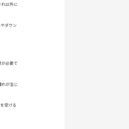
それ以外に
みやダウン
意が必要で
腫れが生じ
体を受ける