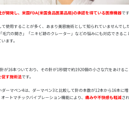
d社が開発し、米国FDA(米国食品医薬品局)の承認を得ている医療機器
で
して使用することが多く、あまり美容施術として知られていませんでし
は「毛穴の開き」「ニキビ跡のクレーター」などの悩みにも対応できるこ
ています。
針が16本ついており、その針が1秒間で約1920個の小さな穴をあける
を促す施術法
です。
ダーマペン4は、ダーマペン3と比較して針の本数が12本から16本に
、オートマチックバイブレーション機能により、
痛みや不快感も軽減
さ