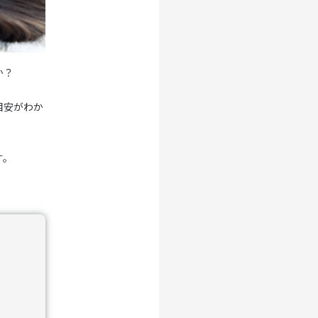
か？
目安がわか
す。