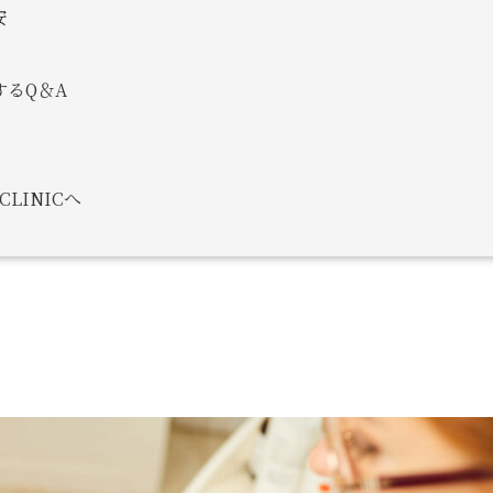
安
るQ＆A
CLINICへ