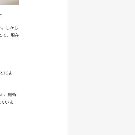
す。
た。しかし
とで、現在
ことによ
増え、施術
れていま