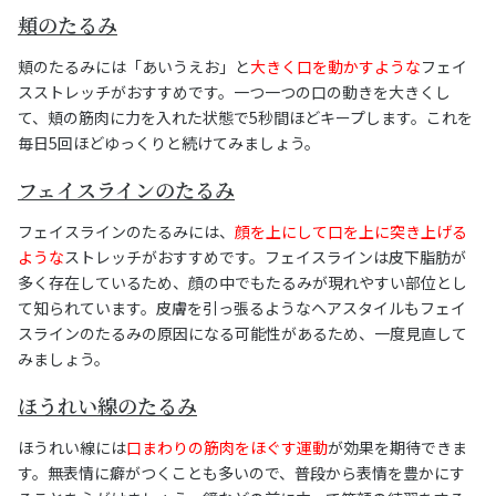
頬のたるみ
頬のたるみには「あいうえお」と
大きく口を動かすような
フェイ
スストレッチがおすすめです。一つ一つの口の動きを大きくし
て、頬の筋肉に力を入れた状態で5秒間ほどキープします。これを
毎日5回ほどゆっくりと続けてみましょう。
フェイスラインのたるみ
フェイスラインのたるみには、
顔を上にして口を上に突き上げる
ような
ストレッチがおすすめです。フェイスラインは皮下脂肪が
多く存在しているため、顔の中でもたるみが現れやすい部位とし
て知られています。皮膚を引っ張るようなヘアスタイルもフェイ
スラインのたるみの原因になる可能性があるため、一度見直して
みましょう。
ほうれい線のたるみ
ほうれい線には
口まわりの筋肉をほぐす運動
が効果を期待できま
す。無表情に癖がつくことも多いので、普段から表情を豊かにす