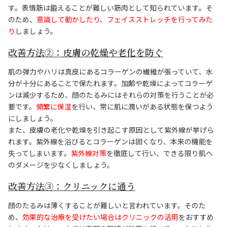
す。表情筋は鍛えることが難しい筋肉として知られています。そ
のため、
意識して動かしたり、フェイスストレッチを行ってみた
り
しましょう。
改善方法②：皮膚の乾燥や老化を防ぐ
肌の弾力やハリは真皮にあるコラーゲンの繊維が張っていて、水
分が十分にあることで保たれます。加齢や乾燥によってコラーゲ
ンは減少するため、顔のたるみにはそれらの対策を行うことが必
要です。
頻繁に保湿
を行い、常に肌に潤いがある状態を保つよう
にしましょう。
また、皮膚の老化や乾燥を引き起こす原因として紫外線が挙げら
れます。紫外線を浴びるとコラーゲンは固くなり、本来の機能を
失ってしまいます。
紫外線対策
を徹底して行い、できる限り肌へ
のダメージを少なくしましょう。
改善方法③：クリニックに通う
顔のたるみは薄くすることが難しいと言われています。そのた
め、
効果的な治療を受けたい場合はクリニックの活用
をおすすめ