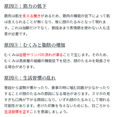
原因②：筋力の低下
筋肉は肌を
支える働き
があるため、筋肉の機能の低下によって肌
は支えられることが無くなり、後に顔のたるみとなって現れま
す。これは加齢だけでなく、普段あまり表情筋を使わない人も注
意が必要です。
原因③：むくみと脂肪の増加
むくみは
血管やリンパの流れが滞る
ことで生じます。そのため、
むくみは真皮層の組織の機能低下を招き、顔のたるみを助長させ
る場合があります。
原因④：生活習慣の乱れ
普段から姿勢が悪かったり、食事の時に噛む回数が少なかったり
することが顔のたるみの原因になる場合があります。スマホの見
すぎも口角が下がる原因になり、いずれ顔のたるみとして現れる
可能性があります。老けた印象を与えないためにも、日ごろから
生活習慣を正す
ことを意識しましょう。