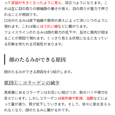
って
涙袋が大きくなったように見え
、目立つようになります。こ
れは主に目の周りの眼輪筋の働きが衰え、目の周りが重力で押さ
れることが原因です。
口元のたるみは皮下組織や筋肉の衰えによって深いシワのように
現れます。これは後に
ほうれい線
などに繋がります。
フェイスラインのたるみは顔の筋力の低下や、反対に筋肉が固ま
ることが原因で現れます。くっきり見える状態になると太ってい
る印象を持たれる可能性があります。
顔のたるみができる原因
顔のたるみができる原因を4つ紹介します。
原因①：コラーゲンの減少
真皮層にあるコラーゲンはお互いに結びつき、肌のハリや弾力を
支えています。しかしコラーゲンは
紫外線や乾燥、加齢
などによ
って量が減り、質が低下していきます。そして、徐々に肌を支えら
れなくなり、顔のたるみに繋がるのです。