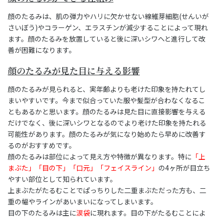
顔のたるみは、肌の弾力やハリに欠かせない線維芽細胞(せんいが
さいぼう)やコラーゲン、エラスチンが減少することによって現れ
ます。顔のたるみを放置していると後に深いシワへと進行して改
善が困難になります。
顔のたるみが見た目に与える影響
顔のたるみが見られると、実年齢よりも老けた印象を持たれてし
まいやすいです。今まで似合っていた服や髪型が合わなくなるこ
ともあるかと思います。顔のたるみは見た目に直接影響を与える
だけでなく、後に深いシワとなるのでより老けた印象を持たれる
可能性があります。顔のたるみが気になり始めたら早めに改善す
るのがおすすめです。
顔のたるみは部位によって見え方や特徴が異なります。特に
「上
まぶた」「目の下」「口元」「フェイスライン」
の4ヶ所が目立ち
やすい部位として知られています。
上まぶたがたるむことでぱっちりした二重まぶただった方も、二
重の幅やラインがあいまいになってしまいます。
目の下のたるみは主に
涙袋
に現れます。目の下がたるむことによ