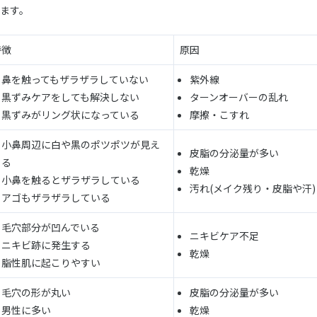
ます。
特徴
原因
鼻を触ってもザラザラしていない
紫外線
黒ずみケアをしても解決しない
ターンオーバーの乱れ
黒ずみがリング状になっている
摩擦・こすれ
小鼻周辺に白や黒のポツポツが見え
皮脂の分泌量が多い
る
乾燥
小鼻を触るとザラザラしている
汚れ(メイク残り・皮脂や汗)
アゴもザラザラしている
毛穴部分が凹んでいる
ニキビケア不足
ニキビ跡に発生する
乾燥
脂性肌に起こりやすい
毛穴の形が丸い
皮脂の分泌量が多い
男性に多い
乾燥