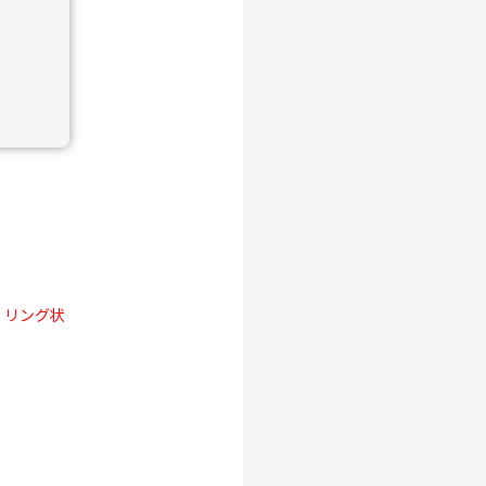
、
リング状