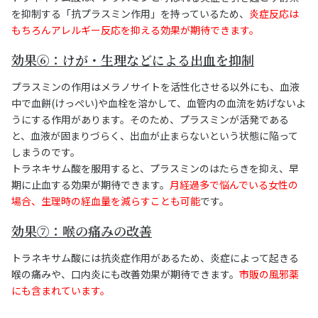
を抑制する「抗プラスミン作用」を持っているため、
炎症反応は
もちろんアレルギー反応を抑える効果が期待できます。
効果⑥：けが・生理などによる出血を抑制
プラスミンの作用はメラノサイトを活性化させる以外にも、血液
中で血餅(けっぺい)や血栓を溶かして、血管内の血流を妨げないよ
うにする作用があります。そのため、プラスミンが活発である
と、血液が固まりづらく、出血が止まらないという状態に陥って
しまうのです。
トラネキサム酸を服用すると、プラスミンのはたらきを抑え、早
期に止血する効果が期待できます。
月経過多で悩んでいる女性の
場合、生理時の経血量を減らすことも可能
です。
効果⑦：喉の痛みの改善
トラネキサム酸には抗炎症作用があるため、炎症によって起きる
喉の痛みや、口内炎にも改善効果が期待できます。
市販の風邪薬
にも含まれています。