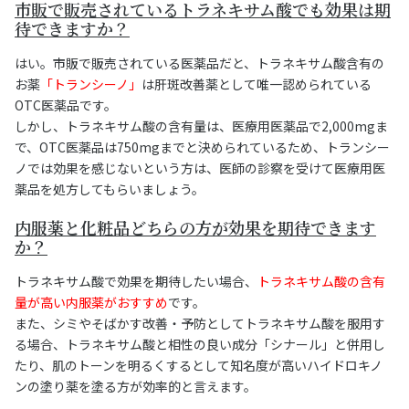
市販で販売されているトラネキサム酸でも効果は期
待できますか？
はい。市販で販売されている医薬品だと、トラネキサム酸含有の
お薬
「トランシーノ」
は肝斑改善薬として唯一認められている
OTC医薬品です。
しかし、トラネキサム酸の含有量は、医療用医薬品で2,000mgま
で、OTC医薬品は750mgまでと決められているため、トランシー
ノでは効果を感じないという方は、医師の診察を受けて医療用医
薬品を処方してもらいましょう。
内服薬と化粧品どちらの方が効果を期待できます
か？
トラネキサム酸で効果を期待したい場合、
トラネキサム酸の含有
量が高い内服薬がおすすめ
です。
また、シミやそばかす改善・予防としてトラネキサム酸を服用す
る場合、トラネキサム酸と相性の良い成分「シナール」と併用し
たり、肌のトーンを明るくするとして知名度が高いハイドロキノ
ンの塗り薬を塗る方が効率的と言えます。