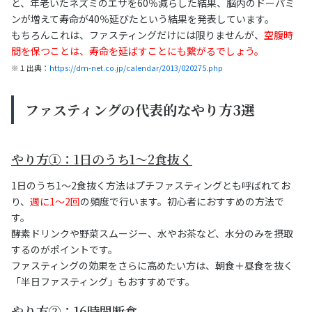
と、年老いたネズミのエサを60％減らした結果、脳内のドーパミ
ンが増えて寿命が40％延びたという結果を発表しています。
もちろんこれは、ファスティングだけには限りませんが、
空腹時
間を保つことは、寿命を延ばすことにも繋がるでしょう。
※１出典：
https://dm-net.co.jp/calendar/2013/020275.php
ファスティングの代表的なやり方3選
やり方①：1日のうち1～2食抜く
1日のうち1～2食抜く方法はプチファスティングとも呼ばれてお
り、
週に1〜2回
の頻度で行います。初心者におすすめの方法で
す。
酵素ドリンクや野菜スムージー、水やお茶など、水分のみを摂取
するのがポイントです。
ファスティングの効果をさらに高めたい方は、朝食＋昼食を抜く
「半日ファスティング」もおすすめです。
やり方②：16時間断食