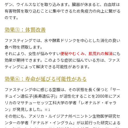
ゲン、ウイルスなどを取り込みます。臓器が休まると、白血球は
有害物質を取り込むことに集中できるため免疫力の向上に繋がる
のです。
効果⑤：体質改善
ファスティングでは、水や酵素ドリンクを中心とした消化の良い
食べ物を摂取します。
それにより、女性が悩みやすい
便秘やむくみ、肌荒れの解消
にも
効果が期待できます。このような症状に悩んでいる方は、ファス
ティングによって解決できる可能性があります。
効果⑥：寿命が延びる可能性がある
ファスティング中に感じる空腹は、その状態を長く保つと「サー
チュイン遺伝子(長寿遺伝子)」が活性化することを2000年にアメ
リカのマサチューセッツ工科大学の学者「レオナルド・ギャラ
ン」が発見しました。
※１
その他にも、アメリカ・ルイジアナ州ベニントン生物医学研究セ
ンターの学者「ドナルド・イングラム」が以前行った研究による