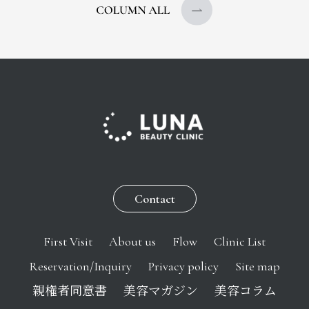
Contact
First Visit
About us
Flow
Clinic List
Reservation/Inquiry
Privacy policy
Site map
親権者同意書
美容マガジン
美容コラム