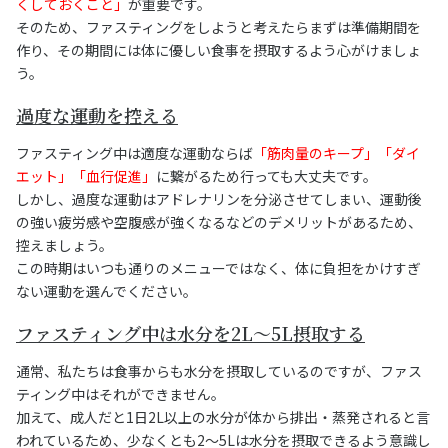
くしておくこと」
が重要です。
そのため、ファスティングをしようと考えたらまずは準備期間を
作り、その期間には体に優しい食事を摂取するよう心がけましょ
う。
過度な運動を控える
ファスティング中は適度な運動ならば
「筋肉量のキープ」「ダイ
エット」「血行促進」
に繋がるため行っても大丈夫です。
しかし、過度な運動はアドレナリンを分泌させてしまい、運動後
の強い疲労感や空腹感が強くなるなどのデメリットがあるため、
控えましょう。
この時期はいつも通りのメニューではなく、体に負担をかけすぎ
ない運動を選んでください。
ファスティング中は水分を2L～5L摂取する
通常、私たちは食事からも水分を摂取しているのですが、ファス
ティング中はそれができません。
加えて、成人だと1日2L以上の水分が体から排出・蒸発されると言
われているため、少なくとも2～5Lは水分を摂取できるよう意識し