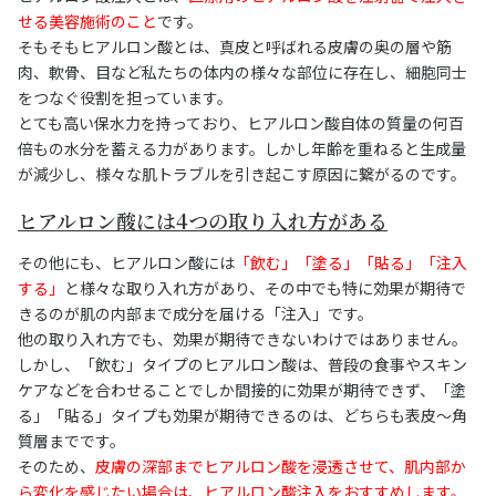
せる美容施術のこと
です。
そもそもヒアルロン酸とは、真皮と呼ばれる皮膚の奥の層や筋
肉、軟骨、目など私たちの体内の様々な部位に存在し、細胞同士
をつなぐ役割を担っています。
とても高い保水力を持っており、ヒアルロン酸自体の質量の何百
倍もの水分を蓄える力があります。しかし年齢を重ねると生成量
が減少し、様々な肌トラブルを引き起こす原因に繋がるのです。
ヒアルロン酸には4つの取り入れ方がある
その他にも、ヒアルロン酸には
「飲む」「塗る」「貼る」「注入
する」
と様々な取り入れ方があり、その中でも特に効果が期待で
きるのが肌の内部まで成分を届ける「注入」です。
他の取り入れ方でも、効果が期待できないわけではありません。
しかし、「飲む」タイプのヒアルロン酸は、普段の食事やスキン
ケアなどを合わせることでしか間接的に効果が期待できず、「塗
る」「貼る」タイプも効果が期待できるのは、どちらも表皮〜角
質層までです。
そのため、
皮膚の深部までヒアルロン酸を浸透させて、肌内部か
ら変化を感じたい場合は、ヒアルロン酸注入をおすすめします。