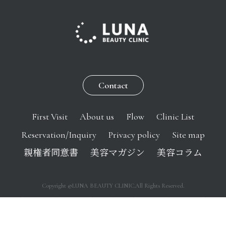
Contact
First Visit
About us
Flow
Clinic List
Reservation/Inquiry
Privacy policy
Site map
親権者同意書
美容マガジン
美容コラム
Copyright ©LUNA BEAUTY CLINIC.All Rights Reserved.