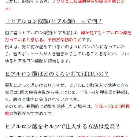
しかし、麻酔をする際、
チクリとした注射特有の痛みを感じま
す。
「ヒアルロン酸顔(ヒアル顔)」って何？
俗に言うヒアルロン酸顔(ヒアル顔)は
、誰が見てもヒアルロン酸を
打っていると感じる、不自然な顔のこと
です。
例えば、頬に何か詰めているかのようにパンパンになっていた
り、唇のボリュームが大き過ぎたりしていることるなどが、いわ
ゆるヒアルロン酸顔に該当します。
ヒアルロン酸はどのくらい打てば良いの？
薬剤によって違いはありますが、ヒアルロン酸注入で期待できる
効果は1回の施術直後から感じはじめ、半年〜1年程効果が持続し
て、段々と体内に吸収されていきます。
そのため、長期的に効果を期待したい場合は、
半年〜1年に1回程
度
の施術がおすすめです。
ヒアルロン酸をセルフで注入する方法は危険？