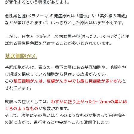
が変化するという特徴があります。
悪性黒色腫(メラノーマ)の発症原因は「遺伝」や「紫外線の刺激」
などが挙げられますが、はっきりとした原因はいまだ不明です。
しかし、日本人は遺伝として末端黒子型(まったんほくろがた)と呼
ばれる悪性黒色腫を発症することが多いとされています。
基底細胞がん
基底細胞がんは、表皮の一番下の層にある基底細胞や、毛根を包
む組織を構成している細胞から発症する皮膚がんです。
この
基底細胞がんは、皮膚がんの中でも最も発症数が多いがん
と
されています。
皮膚への症状としては、
わずかに盛り上がった1～2mmの黒いほ
くろのようなもの
が複数現れます。
そして、次第にその黒いほくろのようなものが集まって円や楕円
の形に広がり、進行すると中央がへこんで潰瘍化します。