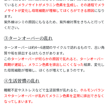
ていると
メラノサイトがメラニン色素を生成し、その過程でメラ
ノサイトが変化し母斑細胞が増殖してほくろができる原因
になり
ます。
紫外線はシミの原因にもなるため、紫外線対策をきちんと行って
ください。
③ターンオーバーの乱れ
ターンオーバーは約4〜6週間のサイクルで訪れるもので、古い角
質や垢を排出するはたらきがあります。
この
ターンオーバーが何らかの原因で乱れると、ターンオーバー
周期が遅延し、メラニン色素を排出しにくくなった
結果、変化し
た母斑細胞が増殖し、ほくろが増えてしまうのです。
④生活習慣の乱れ
睡眠不足やストレスなどで生活習慣が乱れると、
ホルモンバラン
スやターンオーバーが乱れてメラニン色素を正常に排出できなく
なってしまいます。