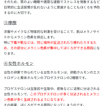
そのため、質のよい睡眠や適度な運動でストレスを発散するなど
日常的に生活習慣が乱れないように意識することもほくろを予防
するのに大切です。
⑤摩擦
洋服やメイクなど物理的な刺激を受けることで、肌はメラノサイ
トからメラニン色素を排出します。
特に
下着や靴などは、同じ場所が圧迫されたり擦れたりするた
め、その部分にメラニン色素が集中してほくろができる原因
にな
ります。
⑥女性ホルモン
女性の卵巣で作られている女性ホルモンは、卵胞ホルモンのエス
トロゲンと黄体ホルモンのプロゲステロンの2種類です。
プロゲステロンは生理前や生理中、産後などに活発に分泌される
女性ホルモンで、
このプロゲステロンが多く分泌されるとメラニ
ン色素が多く生成されるようになります。
その結果、ほくろができる原因になってしまうのです。