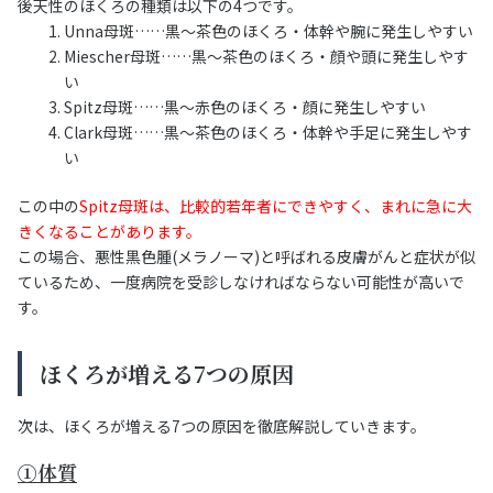
後天性のほくろの種類は以下の4つです。
Unna母斑……黒～茶色のほくろ・体幹や腕に発生しやすい
Miescher母斑……黒～茶色のほくろ・顔や頭に発生しやす
い
Spitz母斑……黒～赤色のほくろ・顔に発生しやすい
Clark母斑……黒～茶色のほくろ・体幹や手足に発生しやす
い
この中の
Spitz母斑は、比較的若年者にできやすく、まれに急に大
きくなることがあります。
この場合、悪性黒色腫(メラノーマ)と呼ばれる皮膚がんと症状が似
ているため、一度病院を受診しなければならない可能性が高いで
す。
ほくろが増える7つの原因
次は、ほくろが増える7つの原因を徹底解説していきます。
①体質