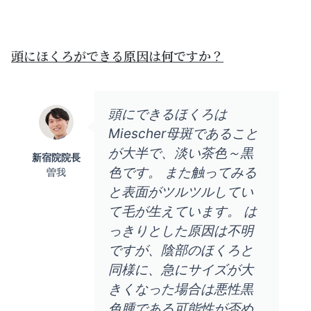
頭にほくろができる原因は何ですか？
頭にできるほくろは
Miescher母斑であること
が大半で、淡い茶色～黒
新宿院院長
色です。 また触ってみる
曽我
と表面がツルツルしてい
て毛が生えています。 は
っきりとした原因は不明
ですが、陰部のほくろと
同様に、急にサイズが大
きくなった場合は悪性黒
色腫である可能性が否め