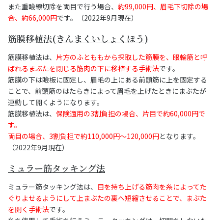
また重瞼線切除を両目で行う場合、
約99,000円、眉毛下切除の場
合、約66,000円
です。（2022年9月現在）
筋膜移植法(きんまくいしょくほう)
筋膜移植法は、
片方のふとももから採取した筋膜を、眼輪筋と呼
ばれるまぶたを閉じる筋肉の下に移植する手術法
です。
筋膜の下は瞼板に固定し、眉毛の上にある前頭筋に上を固定する
ことで、前頭筋のはたらきによって眉毛を上げたときにまぶたが
連動して開くようになります。
筋膜移植法は、
保険適用の3割負担の場合、片目で約60,000円で
す。
両目の場合、3割負担で約110,000円～120,000円
となります。
（2022年9月現在）
ミュラー筋タッキング法
ミュラー筋タッキング法は、
目を持ち上げる筋肉を糸によってた
ぐりよせるようにして上まぶたの裏へ短縮させることで、まぶた
を開く手術法
です。