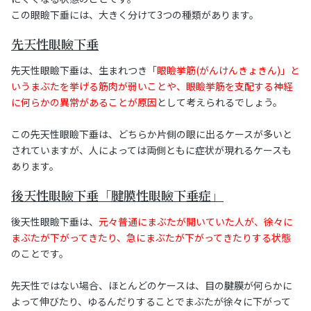
この眼瞼下垂には、大きく分けて3つの種類があります。
先天性眼瞼下垂
先天性眼瞼下垂は、生まれつき
「眼瞼挙筋(がんけんきょきん)」と
いうまぶたを挙げる筋肉が弱いことや、眼瞼挙筋を支配する神経
に何らかの異常があることが原因
として考えられるでしょう。
この先天性眼瞼下垂は、どちらか片側の眼に出るケースが多いと
されていますが、人によっては両側ともに症状が現れるケースも
あります。
後天性眼瞼下垂「腱膜性眼瞼下垂症」
後天性眼瞼下垂は、
元々普通にまぶたが開いていた人が、徐々に
まぶたが下がってきたり、急にまぶたが下がってきたりする状態
のことです。
先天性ではない場合、ほとんどのケースは、目の腱膜が何らかに
よって伸びたり、ゆるんだりすることでまぶたが徐々に下がって