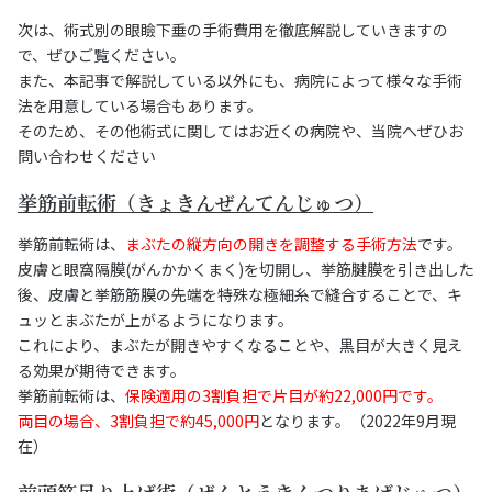
次は、術式別の眼瞼下垂の手術費用を徹底解説していきますの
で、ぜひご覧ください。
また、本記事で解説している以外にも、病院によって様々な手術
法を用意している場合もあります。
そのため、その他術式に関してはお近くの病院や、当院へぜひお
問い合わせください
挙筋前転術（きょきんぜんてんじゅつ）
挙筋前転術は、
まぶたの縦方向の開きを調整する手術方法
です。
皮膚と眼窩隔膜(がんかかくまく)を切開し、挙筋腱膜を引き出した
後、皮膚と挙筋筋膜の先端を特殊な極細糸で縫合することで、キ
ュッとまぶたが上がるようになります。
これにより、まぶたが開きやすくなることや、黒目が大きく見え
る効果が期待できます。
挙筋前転術は、
保険適用の3割負担で片目が約22,000円です。
両目の場合、3割負担で約45,000円
となります。（2022年9月現
在）
前頭筋吊り上げ術（ぜんとうきんつりあげじゅつ）