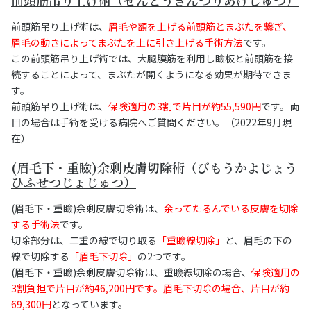
前頭筋吊り上げ術は、
眉毛や額を上げる前頭筋とまぶたを繋ぎ、
眉毛の動きによってまぶたを上に引き上げる手術方法
です。
この前頭筋吊り上げ術では、大腿膜筋を利用し瞼板と前頭筋を接
続することによって、まぶたが開くようになる効果が期待できま
す。
前頭筋吊り上げ術は、
保険適用の3割で片目が約55,590円
です。両
目の場合は手術を受ける病院へご質問ください。（2022年9月現
在）
(眉毛下・重瞼)余剰皮膚切除術（びもうかよじょう
ひふせつじょじゅつ）
(眉毛下・重瞼)余剰皮膚切除術は、
余ってたるんでいる皮膚を切除
する手術法
です。
切除部分は、二重の線で切り取る
「重瞼線切除」
と、眉毛の下の
線で切除する
「眉毛下切除」
の2つです。
(眉毛下・重瞼)余剰皮膚切除術は、重瞼線切除の場合、
保険適用の
3割負担で片目が約46,200円です。眉毛下切除の場合、片目が約
69,300円
となっています。