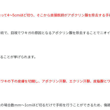
って4～5cmほど切り、そこから直接医師がアポクリン腺を除去する手
手術で、目視でワキガの原因となるアポクリン腺を除去することでニオ
きることが挙げられます。
様にワキの下の皮膚を切開し、アポクリン汗腺、エクリン汗腺、皮脂腺と
法の場合数mm〜1cmほど切るだけで手術を行うことができるため、傷