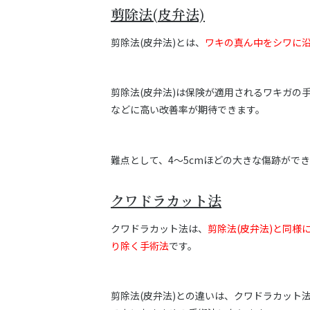
剪除法(皮弁法)
剪除法(皮弁法)とは、
ワキの真ん中をシワに沿
剪除法(皮弁法)は保険が適用されるワキガの
などに高い改善率が期待できます。
難点として、4～5cmほどの大きな傷跡がで
クワドラカット法
クワドラカット法は、
剪除法(皮弁法)と同
り除く手術法
です。
剪除法(皮弁法)との違いは、クワドラカット