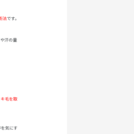
術法
です。
イや汗の量
ワキ毛を取
跡を気にす