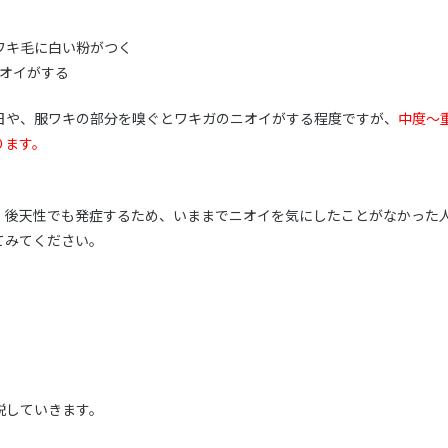
ワキ毛に白い粉がつく
ニオイがする
日や、服ワキの部分を嗅ぐとワキガのニオイがする程度ですが、
中度～
ります。
、後天性でも発症するため、いままでニオイを気にしたことがなかった
てみてください。
説していきます。