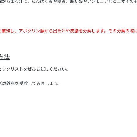
腺から出る汗で、たんぱく質や糖質、脂肪酸やアンモニアなどニオイの
に繁殖し、アポクリン腺から出た汗や皮脂を分解します。その分解の際
方法
ェックリストをぜひお試しください。
形成外科を受診してみましょう。