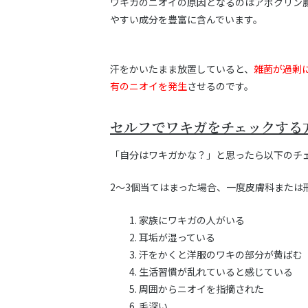
ワキガのニオイの原因となるのはアポクリン
やすい成分を豊富に含んでいます。
汗をかいたまま放置していると、
雑菌が過剰
有のニオイを発生
させるのです。
セルフでワキガをチェックする
「自分はワキガかな？」と思ったら以下のチ
2～3個当てはまった場合、一度皮膚科または
家族にワキガの人がいる
耳垢が湿っている
汗をかくと洋服のワキの部分が黄ばむ
生活習慣が乱れていると感じている
周囲からニオイを指摘された
毛深い