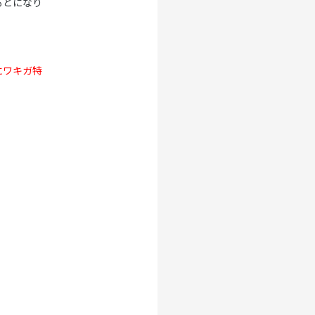
もとになり
にワキガ特