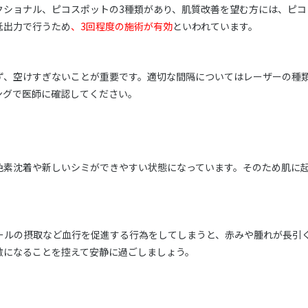
クショナル、ピコスポットの3種類があり、肌質改善を望む方には、ピコ
低出力で行うため
、3回程度の施術が有効
といわれています。
ず、空けすぎないことが重要です。適切な間隔についてはレーザーの種
ングで医師に確認してください。
色素沈着や新しいシミができやすい状態になっています。そのため肌に
ールの摂取など血行を促進する行為をしてしまうと、赤みや腫れが長引
激になることを控えて安静に過ごしましょう。