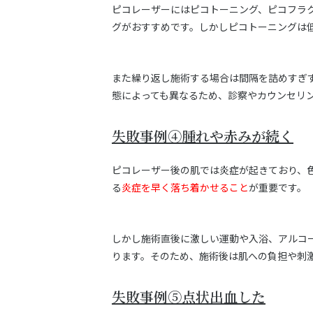
ピコレーザーにはピコトーニング、ピコフラ
グがおすすめです。しかしピコトーニングは
また繰り返し施術する場合は間隔を詰めすぎ
態によっても異なるため、診察やカウンセリ
失敗事例④腫れや赤みが続く
ピコレーザー後の肌では炎症が起きており、
る
炎症を早く落ち着かせること
が重要です。
しかし施術直後に激しい運動や入浴、アルコ
ります。そのため、施術後は肌への負担や刺
失敗事例⑤点状出血した