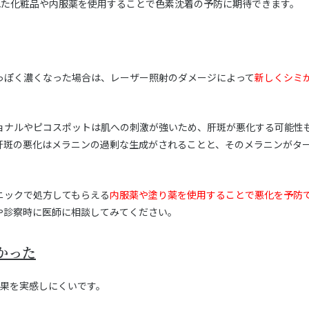
れた化粧品や内服薬を使用することで色素沈着の予防に期待できます。
っぽく濃くなった場合は、レーザー照射のダメージによって
新しくシミ
ョナルやピコスポットは肌への刺激が強いため、肝斑が悪化する可能性
肝斑の悪化はメラニンの過剰な生成がされることと、そのメラニンがタ
ニックで処方してもらえる
内服薬や塗り薬を使用することで悪化を予防
や診察時に医師に相談してみてください。
かった
効果を実感しにくいです。