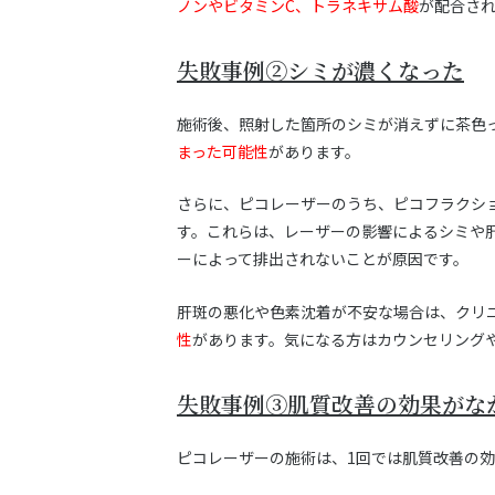
ノンやビタミンC、トラネキサム酸
が配合さ
失敗事例②シミが濃くなった
施術後、照射した箇所のシミが消えずに茶色
まった可能性
があります。
さらに、ピコレーザーのうち、ピコフラクシ
す。これらは、レーザーの影響によるシミや
ーによって排出されないことが原因です。
肝斑の悪化や色素沈着が不安な場合は、クリ
性
があります。気になる方はカウンセリング
失敗事例③肌質改善の効果がな
ピコレーザーの施術は、1回では肌質改善の