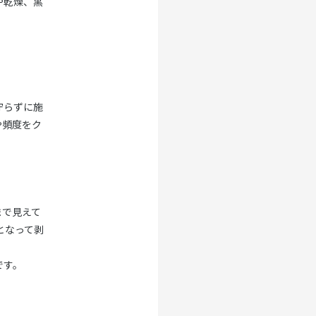
や乾燥、黒
守らずに施
や頻度をク
まで見えて
となって剥
です。