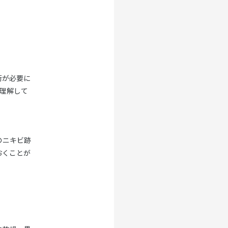
術が必要に
理解して
のニキビ跡
おくことが