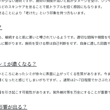
ジが少ない施術ですが、施術の頻度が高いと肌がダメージを受け、シワ
などのスキンケアを怠ることで肌トラブルを招く原因にもなります。
怠ることにより「老けた」という印象を持つ方もいます。
？
め、継続すると肌に悪いと噂されているようです。適切な間隔や頻度を
ルに繋がります。施術を受ける際は自己判断をせず、自身に適した回数
シミが濃くなる？
いところにあったシミが徐々に表面に上がってくる性質があります。今
濃くなったと感じてしまいがちですが、。通常は2～7日程度でかさぶた
着を引き起こす可能性があります。紫外線対策を万全にすることが重要
影響が出る？