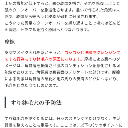
上記の機能が低下すると、肌の乾燥を招き、それを修復しようと
肌のターンオーバーを急速化させます。急いで作られた角質は未
熟で、乾燥から守ろうと皮脂が過剰に分泌されます。
こういった異常なターンオーバーを繰り返すことで毛穴はどんど
ん開き、トラブルを招く原因へとつながります。
摩擦
皮脂やメイク汚れを落とそうと、
ゴシゴシと洗顔やクレンジング
をする行為もすり鉢毛穴の原因になります。
摩擦による肌へのダ
メージは、角質層を損傷させ肌のコンディションを悪化させる可
能性があります。角質層は肌表面のデリケートな部分です。摩擦
による刺激は角質層の硬化と毛穴周りの皮膚の凹凸につながり、
毛穴を目立たせてしまいます。
すり鉢毛穴の予防法
すり鉢毛穴を防ぐためには、日々のスキンケアだけでなく、生活
習慣を整えることも重要です。ここでは、以下の3つのポイントに