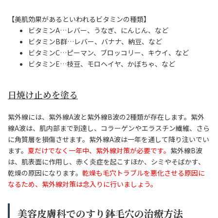
【美肌効果があるといわれるビタミンの種類】
ビタミンA…レバー、うなぎ、にんじん、など
ビタミンB群…レバー、バナナ、納豆、など
ビタミンC…ピーマン、ブロッコリー、キウイ、など
ビタミンE…枝豆、モロヘイヤ、かぼちゃ、など
日焼け止めを塗る
紫外線には、紫外線A波と紫外線B波の2種類が存在します。紫外
線A波は、肌内部まで到達し、コラーゲンやエラスチン繊維、さら
に角質層を損傷させます。紫外線A波は一年を通して降り注いでい
ます。
夏だけでなく一年中、紫外線対策が必要です。
紫外線B波
は、肌表面に作用し、赤く炎症を起こすほか、シミやそばかす、
乾燥の原因になります。
乾燥も毛穴トラブルを悪化させる原因に
なるため、紫外線対策は念入りに行いましょう。
美容皮膚科でのすり鉢毛穴の治療方法