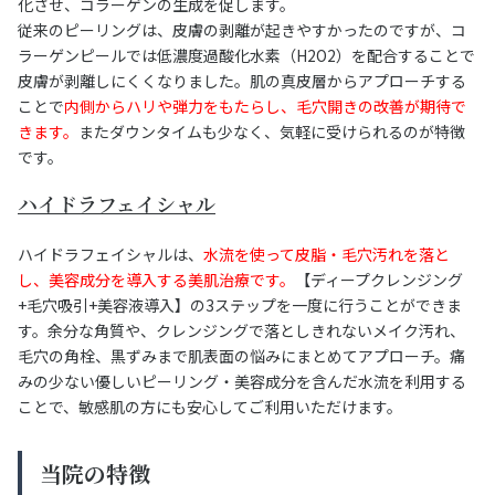
化させ、コラーゲンの生成を促します。
従来のピーリングは、皮膚の剥離が起きやすかったのですが、コ
ラーゲンピールでは低濃度過酸化水素（H2O2）を配合することで
皮膚が剥離しにくくなりました。肌の真皮層からアプローチする
ことで
内側からハリや弾力をもたらし、毛穴開きの改善が期待で
きます。
またダウンタイムも少なく、気軽に受けられるのが特徴
です。
ハイドラフェイシャル
ハイドラフェイシャルは、
水流を使って皮脂・毛穴汚れを落と
し、美容成分を導入する美肌治療です。
【ディープクレンジング
+毛穴吸引+美容液導入】の3ステップを一度に行うことができま
す。余分な角質や、クレンジングで落としきれないメイク汚れ、
毛穴の角栓、黒ずみまで肌表面の悩みにまとめてアプローチ。痛
みの少ない優しいピーリング・美容成分を含んだ水流を利用する
ことで、敏感肌の方にも安心してご利用いただけます。
当院の特徴