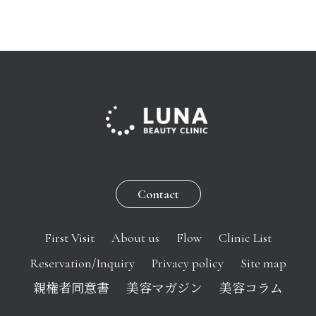
Contact
First Visit
About us
Flow
Clinic List
Reservation/Inquiry
Privacy policy
Site map
親権者同意書
美容マガジン
美容コラム