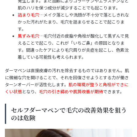
発生します。また加齢によりコラーゲンやエラスチンなど
肌のハリを保つ成分が減少することでも起こります。
詰まり毛穴
…メイク落としや洗顔が不十分で落としきれな
かった汚れがたまり、毛穴を詰まらせることで起こりま
す。
黒ずみ毛穴
…毛穴付近の皮脂や角栓が酸化して黒ずんで見
えることで起こり、これが「いちご鼻」の原因となりま
す。間違ったケアにより毛穴周りが炎症を起こし、色素沈
着している可能性も考えられます。
ダーマペンは直接皮膚の汚れを除去するものではありません。肌
に微細な穴を開けることで、それを回復させようとする力が働き
ターンオーバーが活性化します。
肌の環境が整うと角栓ができに
くい状態
となり、
毛穴の引き締めや肌質改善が期待
できます。
セルフダーマペンで毛穴の改善効果を狙う
のは危険