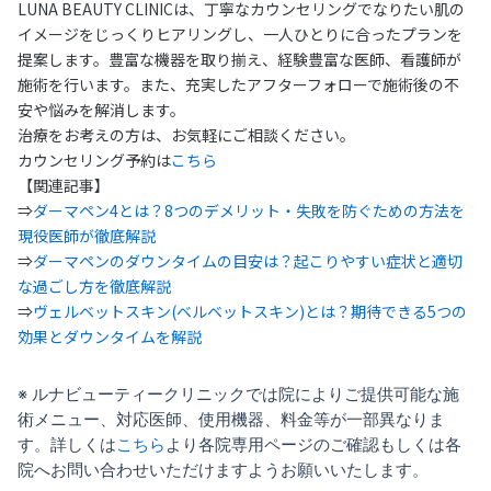
LUNA BEAUTY CLINICは、丁寧なカウンセリングでなりたい肌の
イメージをじっくりヒアリングし、一人ひとりに合ったプランを
提案します。豊富な機器を取り揃え、経験豊富な医師、看護師が
施術を行います。また、充実したアフターフォローで施術後の不
安や悩みを解消します。
治療をお考えの方は、お気軽にご相談ください。
カウンセリング予約は
こちら
【関連記事】
⇒
ダーマペン4とは？8つのデメリット・失敗を防ぐための方法を
現役医師が徹底解説
⇒
ダーマペンのダウンタイムの目安は？起こりやすい症状と適切
な過ごし方を徹底解説
⇒
ヴェルベットスキン(ベルベットスキン)とは？期待できる5つの
効果とダウンタイムを解説
※ ルナビューティークリニックでは院によりご提供可能な施
術メニュー、対応医師、使用機器、料金等が一部異なりま
す。詳しくは
こちら
より各院専用ページのご確認もしくは各
院へお問い合わせいただけますようお願いいたします。