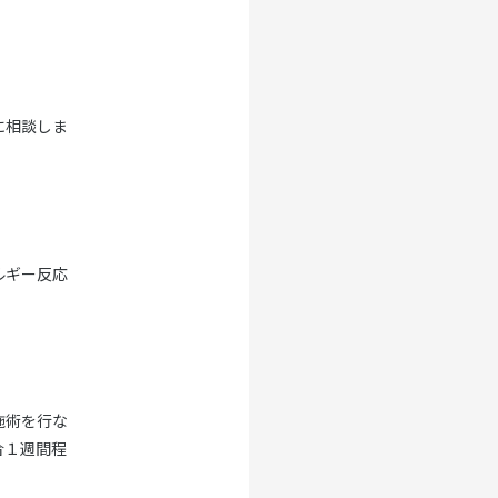
に相談しま
ルギー反応
施術を行な
合１週間程