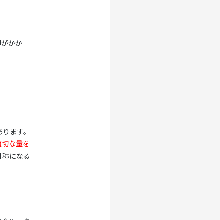
担がかか
あります。
適切な量を
対称になる