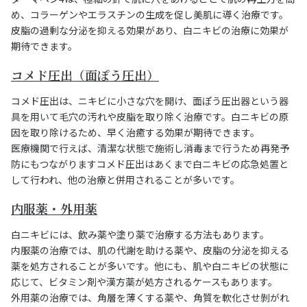
め、コラーゲンやエラスチンの生成を促し美肌に導く治療です。
皮脂の過剰な分泌を抑える効果があり、白ニキビの治療に効果が
期待できます。
コメド圧出（面ぽう圧出）
コメド圧出は、ニキビに小さな穴を開け、面ぽう圧出器という器
具を用いて毛穴の汚れや皮脂を取り除く治療です。白ニキビの原
因を取り除けるため、早く治癒する効果が期待できます。
医療機関で行えば、清潔な状態で施術し消毒まで行うため再発予
防にもつながりますコメド圧出はあくまで白ニキビの応急処置と
して行われ、他の治療と併用されることが多いです。
内服薬・外用薬
白ニキビには、飲み薬や塗り薬で治療する方法もあります。
内服薬の治療では、肌の代謝を助ける薬や、皮脂の分泌を抑える
薬を処方されることが多いです。他にも、肌や白ニキビの状態に
応じて、ビタミン剤や漢方薬が処方されるケースもあります。
外用薬の治療では、角層を薄くする薬や、角質を軟化させ剝がれ