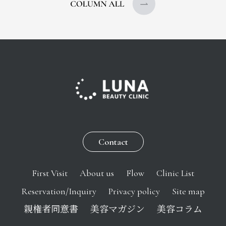
Contact
First Visit
About us
Flow
Clinic List
Reservation/Inquiry
Privacy policy
Site map
親権者同意書
美容マガジン
美容コラム