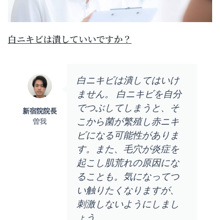
白ニキビは潰していいですか？
白ニキビは潰してはいけ
ません。 白ニキビを自分
でつぶしてしまうと、そ
新宿院院長
こから菌が繁殖し赤ニキ
曽我
ビになる可能性がありま
す。また、毛穴が炎症を
起こし肌荒れの原因にな
ることも。気になってつ
い触りたくなりますが、
刺激しないようにしまし
ょう。