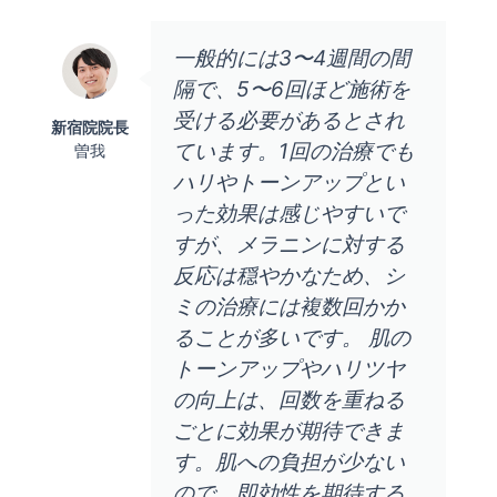
一般的には3〜4週間の間
隔で、5〜6回ほど施術を
受ける必要があるとされ
新宿院院長
ています。1回の治療でも
曽我
ハリやトーンアップとい
った効果は感じやすいで
すが、メラニンに対する
反応は穏やかなため、シ
ミの治療には複数回かか
ることが多いです。 肌の
トーンアップやハリツヤ
の向上は、回数を重ねる
ごとに効果が期待できま
す。肌への負担が少ない
ので、即効性を期待する