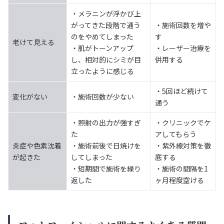
・メラニンが浮かび上
がってきた段階で通う
・施術回数を増や
のをやめてしまった
す
老けて見える
・肌がトーンアップ
・レーザー治療を
し、相対的にシミが目
併用する
立ったように感じる
・5回ほど続けて
変化がない
・施術回数が少ない
通う
・照射の出力が強すぎ
・クリニックでケ
た
アしてもらう
炎症や色素沈着
・施術前後で日焼けを
・紫外線対策を徹
が起きた
してしまった
底する
・短期間で施術を繰り
・施術の間隔を1
返した
ヶ月程度空ける