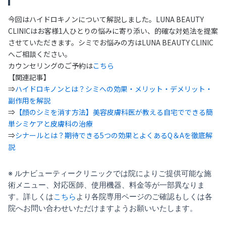
今回はハイドロキノンについて解説しました。LUNA BEAUTY
CLINICはお客様1人ひとりの悩みに寄り添い、的確な対処法を提案
させていただきます。シミでお悩みの方はLUNA BEAUTY CLINIC
へご相談ください。
カウンセリングのご予約は
こちら
【関連記事】
⇒
ハイドロキノンとは？シミへの効果・メリット・デメリット・
副作用を解説
⇒
【顔のシミを消す方法】美容皮膚科医が教える自宅でできる簡
単シミケアと皮膚科の治療
⇒
シナールとは？期待できる5つの効果とよくあるQ＆Aを徹底解
説
※ ルナビューティークリニックでは院によりご提供可能な施
術メニュー、対応医師、使用機器、料金等が一部異なりま
す。詳しくは
こちら
より各院専用ページのご確認もしくは各
院へお問い合わせいただけますようお願いいたします。