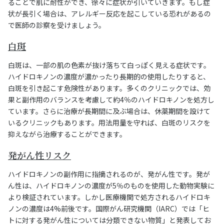
ることで肌に耐性ができ、徐々に症状が引いていきます。もし症
状が長引く場合は、アレルギー反応を起こしている恐れがあるの
で医師の診察を受けましょう。
白斑
白斑は、一部の肌の色素が抜け落ちて白っぽく見える症状です。
ハイドロキノンの濃度が濃かったり長期的の使用したりすると、
白斑を引き起こす危険性があります。多くのクリニックでは、効
果と副作用のバランスを考慮して約4％のハイドロキノンを処方し
ています。さらに治療が長期間に及ぶ場合は、休薬期間を設けて
いるクリニックもあります。用法用量を守れば、白斑のリスクを
抑えながら治療することができます。
発がん性リスク
ハイドロキノンの副作用に指摘されるのが、発がん性です。発が
ん性は、ハイドロキノンの濃度が5％のものを使用した動物実験に
より検証されています。しかし医療機関で処方されるハイドロキ
ノンの濃度は4%前後です。国際がん研究機関（IARC）では「ヒ
トに対する発がん性については分類できない物質」と発表してお