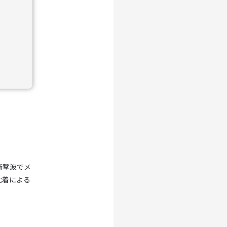
衝撃波でメ
沈着による