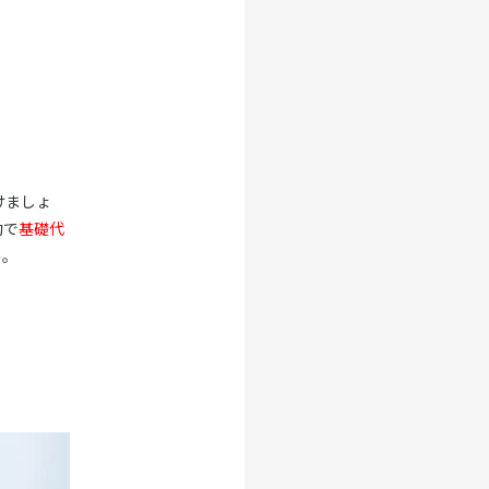
けましょ
動で
基礎代
う。