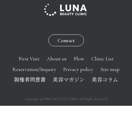
Contact
First Visit
About us
Flow
Clinic List
Reservation/Inquiry
Privacy policy
Site map
親権者同意書
美容マガジン
美容コラム
Copyright ©LUNA BEAUTY CLINIC.All Rights Reserved.