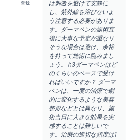
は刺激を避けて安静に
曽我
し、紫外線を浴びないよ
う注意する必要がありま
す。ダーマペンの施術直
後に大事な予定が重なり
そうな場合は避け、余裕
を持って施術に臨みまし
ょう。 h3ダーマペンはど
のくらいのペースで受け
ればいいですか？ ダーマ
ペンは、一度の治療で劇
的に変化するような美容
整形などとは異なり、施
術当日に大きな効果を実
感することは難しいで
す。治療の適切な頻度は1