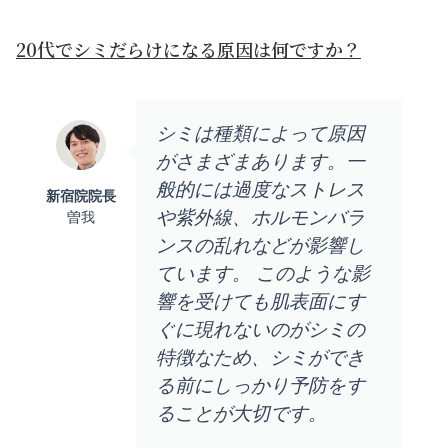
20代でシミだらけになる原因は何ですか？
シミは種類によって原因
がさまざまあります。一
般的には過度なストレス
新宿院院長
や紫外線、ホルモンバラ
曽我
ンスの乱れなどが影響し
ています。 このような影
響を受けても肌表面にす
ぐに現れないのがシミの
特徴なため、シミができ
る前にしっかり予防をす
ることが大切です。