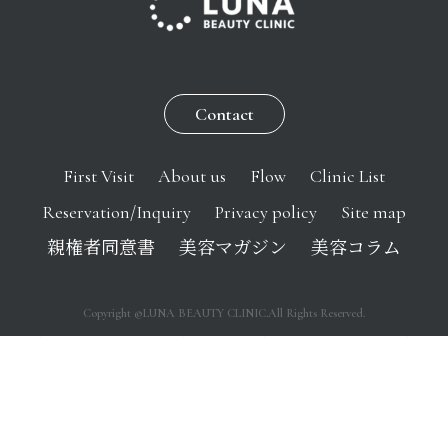
Contact
First Visit
About us
Flow
Clinic List
Reservation/Inquiry
Privacy policy
Site map
親権者同意書
美容マガジン
美容コラム
Copyright ©LUNA BEAUTY CLINIC.All Rights Reserved.