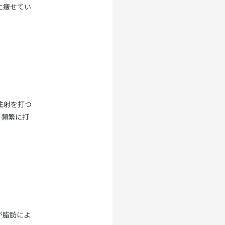
に痩せてい
注射を打つ
て頻繁に打
が脂肪によ