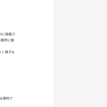
分に阻害さ
一般的に施
らく様子を
る筋肉で