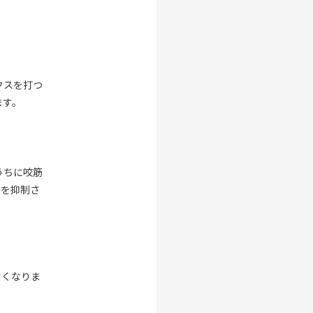
クスを打つ
ます。
うちに咬筋
きを抑制さ
すくなりま