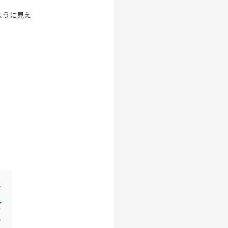
ように見え
タ
数
た