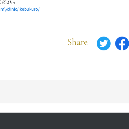
ください。
om\/clinic/ikebukuro/