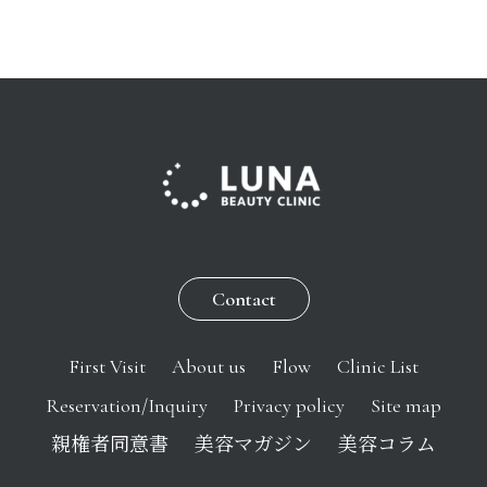
Contact
First Visit
About us
Flow
Clinic List
Reservation/Inquiry
Privacy policy
Site map
親権者同意書
美容マガジン
美容コラム