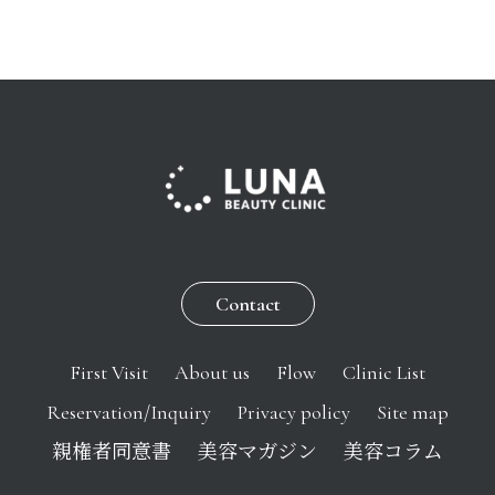
Contact
First Visit
About us
Flow
Clinic List
Reservation/Inquiry
Privacy policy
Site map
親権者同意書
美容マガジン
美容コラム