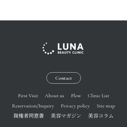
Contact
First Visit
About us
Flow
Clinic List
Reservation/Inquiry
Privacy policy
Site map
親権者同意書
美容マガジン
美容コラム