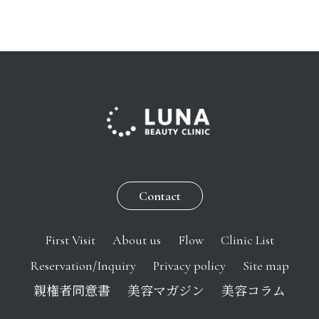
Contact
First Visit
About us
Flow
Clinic List
Reservation/Inquiry
Privacy policy
Site map
親権者同意書
美容マガジン
美容コラム