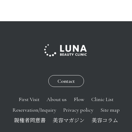
Contact
First Visit
About us
Flow
Clinic List
Reservation/Inquiry
Privacy policy
Site map
親権者同意書
美容マガジン
美容コラム