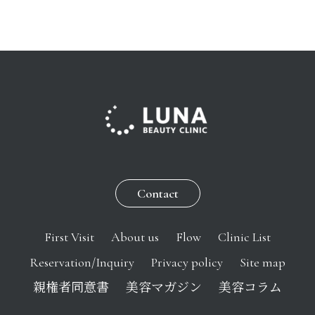
Contact
First Visit
About us
Flow
Clinic List
Reservation/Inquiry
Privacy policy
Site map
親権者同意書
美容マガジン
美容コラム