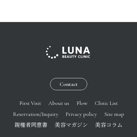
Contact
First Visit
About us
Flow
Clinic List
Reservation/Inquiry
Privacy policy
Site map
親権者同意書
美容マガジン
美容コラム