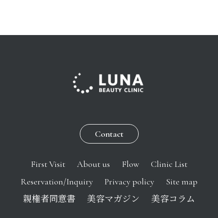
Contact
First Visit
About us
Flow
Clinic List
Reservation/Inquiry
Privacy policy
Site map
親権者同意書
美容マガジン
美容コラム