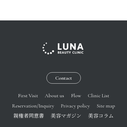
Contact
First Visit
About us
Flow
Clinic List
Reservation/Inquiry
Privacy policy
Site map
親権者同意書
美容マガジン
美容コラム