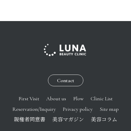
Contact
First Visit
About us
Flow
Clinic List
Reservation/Inquiry
Privacy policy
Site map
親権者同意書
美容マガジン
美容コラム