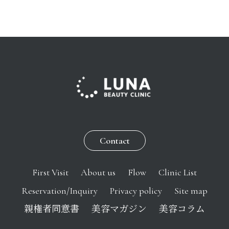
Contact
First Visit
About us
Flow
Clinic List
Reservation/Inquiry
Privacy policy
Site map
親権者同意書
美容マガジン
美容コラム