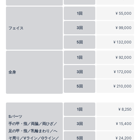
1回
¥ 55,000
3回
¥ 99,000
フェイス
5回
¥ 132,000
1回
¥ 92,000
3回
¥ 172,000
全身
5回
¥ 210,000
1回
¥ 8,250
Sパーツ
手の甲・指／両脇／両ひざ／
3回
¥ 15,400
足の甲・指／乳輪まわり／へ
そ周り／Vライン／Oライン／
5回
¥ 24,200