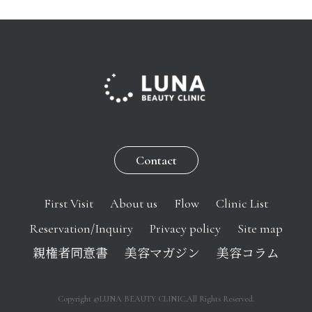
Contact
First Visit
About us
Flow
Clinic List
Reservation/Inquiry
Privacy policy
Site map
親権者同意書
美容マガジン
美容コラム
Copyright ©LUNA BEAUTY CLINIC.All Rights Reserved.