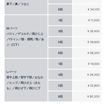
鼻下／鼻／うなじ
8回
¥ 34,100
1回
¥ 11,000
Mパーツ
3回
¥ 26,400
バスト／デコルテ／両ひじ上
／Iライン／額・眉間／頬／あ
5回
¥ 39,600
ご（口下）
8回
¥ 58,300
1回
¥ 16,500
Lパーツ
3回
¥ 36,300
背中上部／背中下部／おなか
／ヒップ／両ひざ上（太も
5回
¥ 52,800
も）／両ひざ下／両ひじ下
8回
¥ 80,300