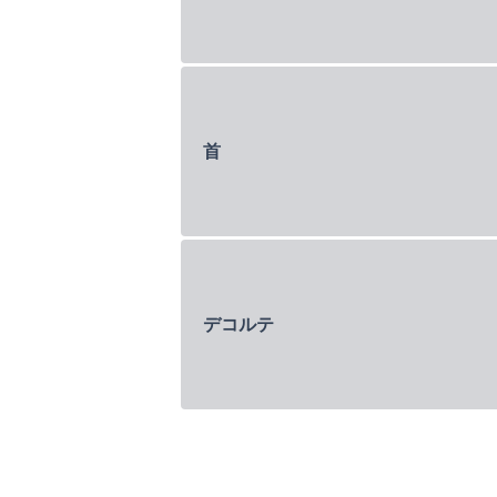
首
デコルテ