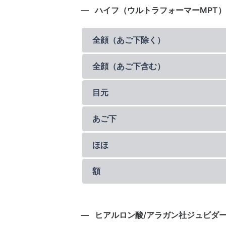
ハイフ（ウルトラフォーマーMPT）
全顔（あご下除く）
全顔（あご下含む）
目元
あご下
ほほ
額
ヒアルロン酸/アラガン社ジュビダ