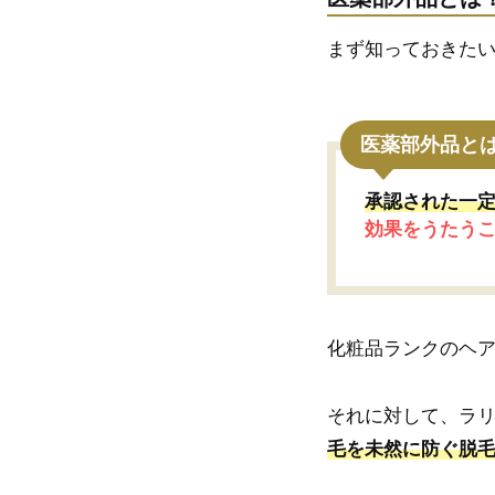
まず知っておきた
医薬部外品と
承認された一
効果をうたう
化粧品ランクのヘ
それに対して、ラ
毛を未然に防ぐ脱