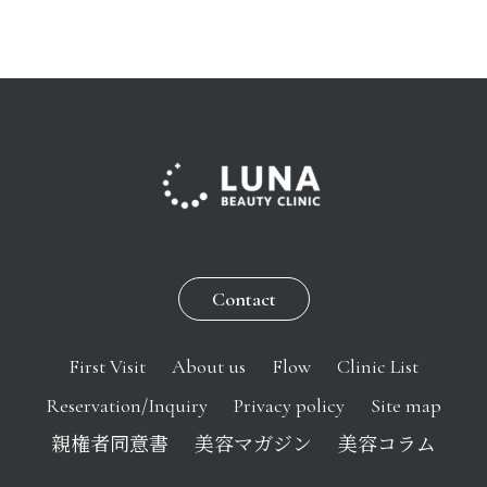
Contact
First Visit
About us
Flow
Clinic List
Reservation/Inquiry
Privacy policy
Site map
親権者同意書
美容マガジン
美容コラム