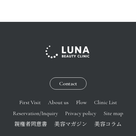
Contact
First Visit
About us
Flow
Clinic List
Reservation/Inquiry
Privacy policy
Site map
親権者同意書
美容マガジン
美容コラム