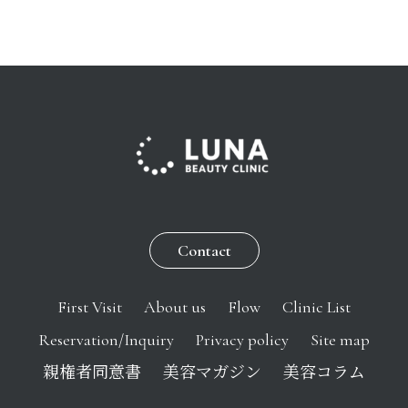
Contact
First Visit
About us
Flow
Clinic List
Reservation/Inquiry
Privacy policy
Site map
親権者同意書
美容マガジン
美容コラム