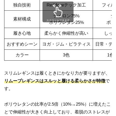
独自技術
Re:Moveテック加工
フィル
ナイロン75%
ナ
素材構成
スクロールできます
ポリウレタン25%
ポリ
履き心地
柔らかく伸縮性が高い
しっ
おすすめシーン
ヨガ・ジム・ピラティス
日常・デ
カラー
3色
1色
スリムレギンスは履くときにかなり力が要りますが、
リムーブレギンスはスルッと履ける柔らかさが特徴
で
す。
ポリウレタンの比率が2.5倍（10%→25%）に増えたこ
とで伸縮性が大きく向上しており、着脱のストレスが