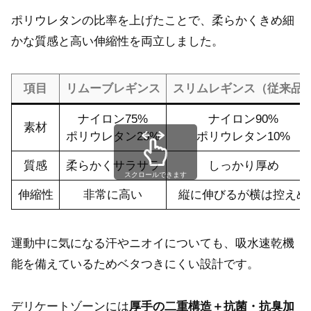
ポリウレタンの比率を上げたことで、柔らかくきめ細
かな質感と高い伸縮性を両立しました。
項目
リムーブレギンス
スリムレギンス（従来品
ナイロン75%
ナイロン90%
素材
ポリウレタン25%
ポリウレタン10%
質感
柔らかくサラサラ
しっかり厚め
スクロールできます
伸縮性
非常に高い
縦に伸びるが横は控えめ
運動中に気になる汗やニオイについても、吸水速乾機
能を備えているためベタつきにくい設計です。
デリケートゾーンには
厚手の二重構造＋抗菌・抗臭加