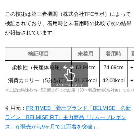
この技術は第三者機関（株式会社TFCラボ）によって
検証されており、着用時と未着用時の比較で次の結果
が報告されています。
検証項目
未着用
着用時
変
柔軟性（長座体前屈）
63.94cm
74.69cm
+16
消費カロリー（5分歩行）
21.25kcal
42.00kcal
+97
スクロールできます
※上記は時速4km・5分間歩行での結果（30〜49歳女性8名対象）であ
引用元：
PR TIMES「着圧ブランド「BELMISE」の新
ライン「BELMISE FIT」主力商品「リムーブレギン
ス」が発売から9ヶ月で11万着を突破」