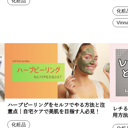
化粧品
化粧
Vinn
ハーブピーリングをセルフでやる方法と注
レチる
意点｜自宅ケアで美肌を目指す人必見！
用方法
化粧品