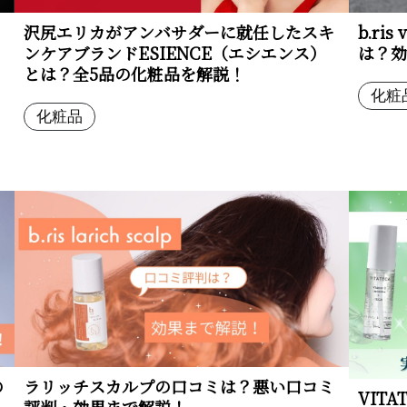
沢尻エリカがアンバサダーに就任したスキ
b.r
ンケアブランドESIENCE（エシエンス）
は？効
とは？全5品の化粧品を解説！
化粧
化粧品
の
ラリッチスカルプの口コミは？悪い口コミ
VIT
評判・効果まで解説！