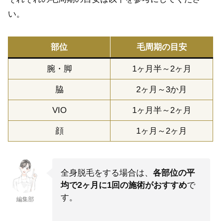
い。
部位
毛周期の目安
腕・脚
1ヶ月半～2ヶ月
脇
2ヶ月～3か月
VIO
1ヶ月半～2ヶ月
顔
1ヶ月～2ヶ月
全身脱毛をする場合は、
各部位の平
均で2ヶ月に1回の施術がおすすめ
で
す。
編集部