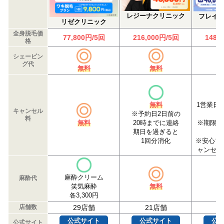
レジーナクリニック
フレイ
リゼクリニック
全身脱毛価
77,800円/5回
216,000円/5回
148,
格
シェービン
グ代
無料
無料
無料
1営業日
キャンセル
※予約日2日前の
料
無料
20時までに連絡
※期限以
期日を過ぎると
1回分消化
※安心プ
ャンセル
麻酔クリーム
麻酔代
笑気麻酔
無料
各3,300円
店舗数
29店舗
21店舗
1
公式サイト
公式サイト
公
公式サイト